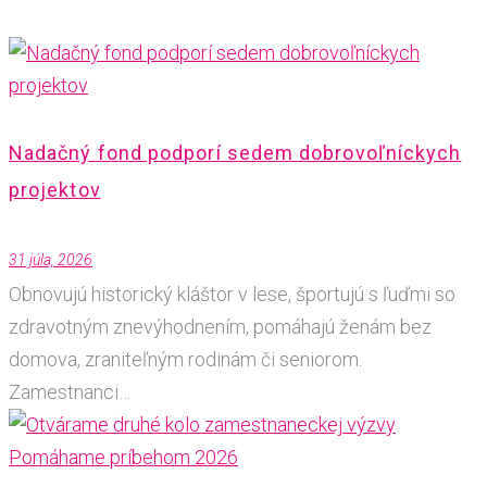
Nadačný fond podporí sedem dobrovoľníckych
projektov
31 júla, 2026
Obnovujú historický kláštor v lese, športujú s ľuďmi so
zdravotným znevýhodnením, pomáhajú ženám bez
domova, zraniteľným rodinám či seniorom.
Zamestnanci…