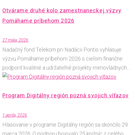
Otvárame druhé kolo zamestnaneckej výzvy
Pomáhame príbehom 2026
27 mája, 2026
Nadačný fond Telekom pri Nadácii Pontis vyhlasuje
výzvu Pomáhame príbehom 2026 s cieľom finančne
podporiť kvalitné a udržateľné projekty mimovládnych…
Program Digitálny región pozná svojich víťazov
1 apríla, 2026
Hlasovanie v programe Digitálny región sa skončilo 29.
marca 2026. O podporu bojovalo 25 knižníc z celého