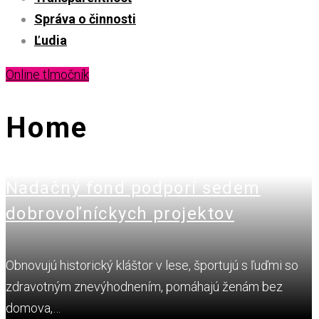
Správa o činnosti
Ľudia
Online tlmočník
Home
Nadačný fond podporí sedem
dobrovoľníckych projektov
Obnovujú historický kláštor v lese, športujú s ľuďmi so
zdravotným znevýhodnením, pomáhajú ženám bez
domova,…