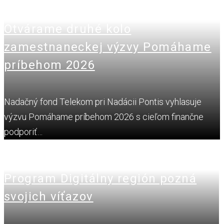
Otvárame druhé kolo
zamestnaneckej výzvy Pomáhame
príbehom 2026
Nadačný fond Telekom pri Nadácii Pontis vyhlasuje
výzvu Pomáhame príbehom 2026 s cieľom finančne
podporiť…
Program Digitálny región pozná
svojich víťazov