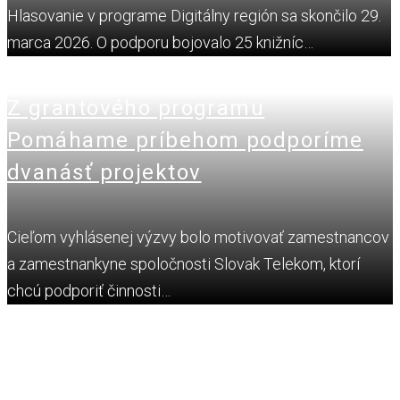
Hlasovanie v programe Digitálny región sa skončilo 29.
marca 2026. O podporu bojovalo 25 knižníc…
Z grantového programu
Pomáhame príbehom podporíme
dvanásť projektov
Cieľom vyhlásenej výzvy bolo motivovať zamestnancov
a zamestnankyne spoločnosti Slovak Telekom, ktorí
chcú podporiť činnosti…