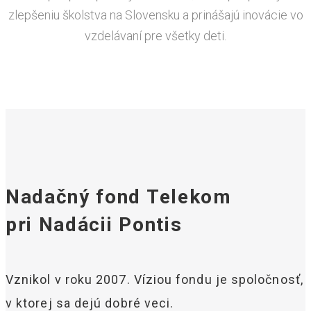
zlepšeniu školstva na Slovensku a prinášajú inovácie vo
vzdelávaní pre všetky deti.
Nadačný fond Telekom
pri Nadácii Pontis
Vznikol v roku 2007. Víziou fondu je spoločnosť,
v ktorej sa dejú dobré veci.