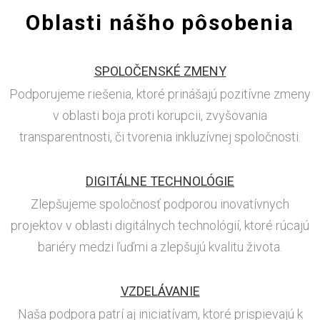
Oblasti nášho pôsobenia
SPOLOČENSKÉ ZMENY
Podporujeme riešenia, ktoré prinášajú pozitívne zmeny
v oblasti boja proti korupcii, zvyšovania
transparentnosti, či tvorenia inkluzívnej spoločnosti.
DIGITÁLNE TECHNOLÓGIE
Zlepšujeme spoločnosť podporou inovatívnych
projektov v oblasti digitálnych technológií, ktoré rúcajú
bariéry medzi ľuďmi a zlepšujú kvalitu života.
VZDELÁVANIE
Naša podpora patrí aj iniciatívam, ktoré prispievajú k