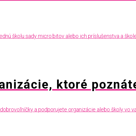
rednú školu sady micro:bitov alebo ich príslušenstva a ško
ganizácie, ktoré poznát
i, dobrovoľníčky a podporujete organizácie alebo školy vo