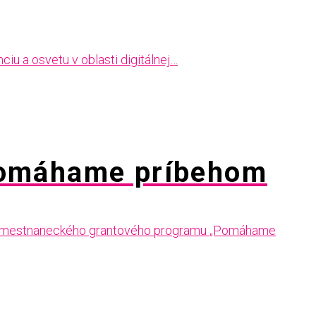
iu a osvetu v oblasti digitálnej…
Pomáhame príbehom
do zamestnaneckého grantového programu „Pomáhame