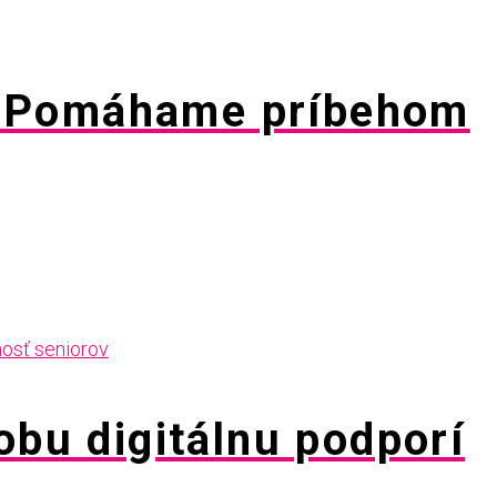
m Pomáhame príbehom
obu digitálnu podporí