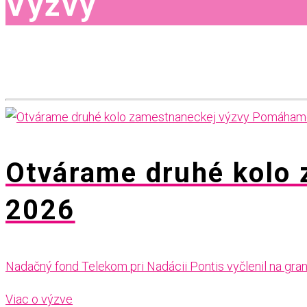
Výzvy
Otvárame druhé kolo
2026
Nadačný fond Telekom pri Nadácii Pontis vyčlenil na gra
Viac o výzve