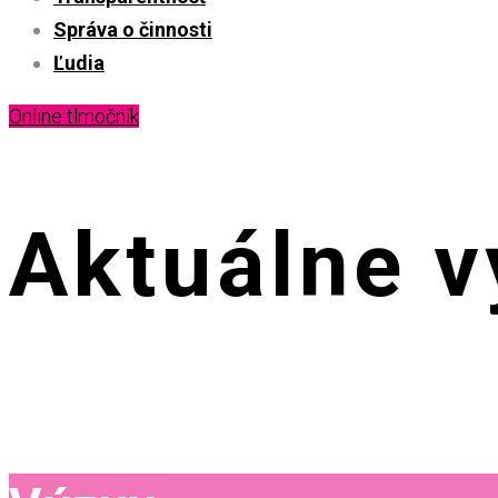
Správa o činnosti
Ľudia
Online tlmočník
Aktuálne v