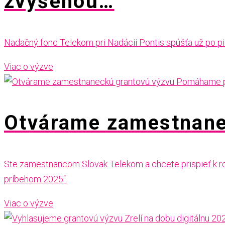
zvýšenou…
Nadačný fond Telekom pri Nadácii Pontis spúšťa už po piat
Viac o výzve
Otvárame zamestnane
Ste zamestnancom Slovak Telekom a chcete prispieť k r
príbehom 2025“.
Viac o výzve