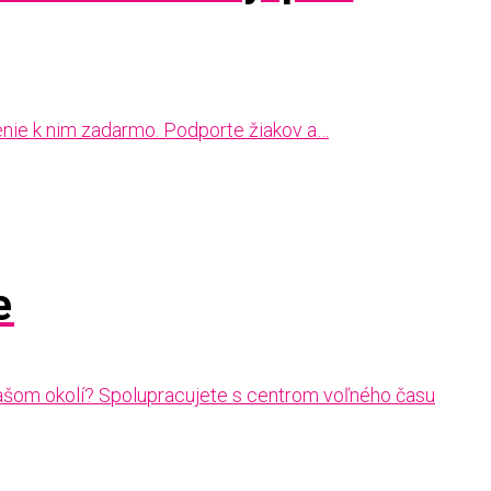
lenie k nim zadarmo. Podporte žiakov a…
e
 vašom okolí? Spolupracujete s centrom voľného času