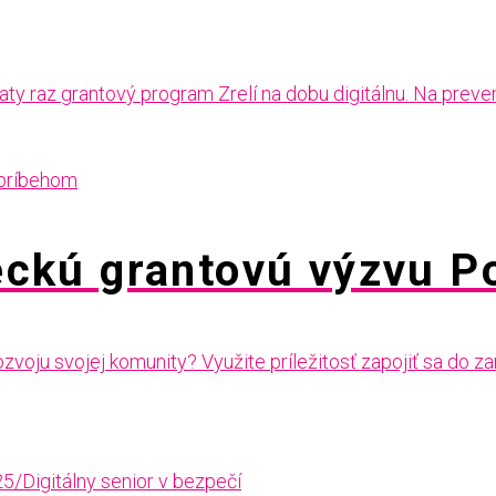
y raz grantový program Zrelí na dobu digitálnu. Na prevenc
ckú grantovú výzvu 
ozvoju svojej komunity? Využite príležitosť zapojiť sa 