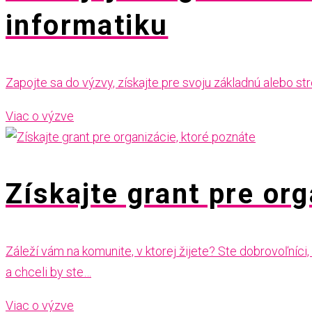
informatiku
Zapojte sa do výzvy, získajte pre svoju základnú alebo st
Viac o výzve
Získajte grant pre or
Záleží vám na komunite, v ktorej žijete? Ste dobrovoľníc
a chceli by ste…
Viac o výzve