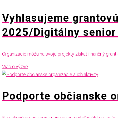
Vyhlasujeme grantovú 
2025/Digitálny senior
Organizácie môžu na svoje projekty získať finančný grant
Viac o výzve
Podporte občianske or
Neziskové organizácie majú nezastupiteľnú úlohu v našej 