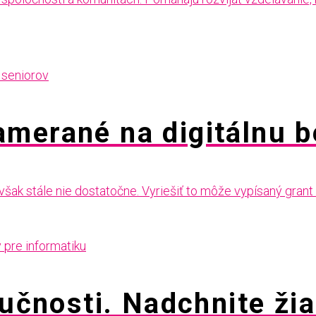
amerané na digitálnu 
však stále nie dostatočne. Vyriešiť to môže vypísaný grant 
ručnosti. Nadchnite ži