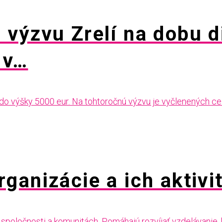
výzvu Zrelí na dobu d
 v…
 do výšky 5000 eur. Na tohtoročnú výzvu je vyčlenených ce
ganizácie a ich aktivi
spoločnosti a komunitách. Pomáhajú rozvíjať vzdelávanie, 