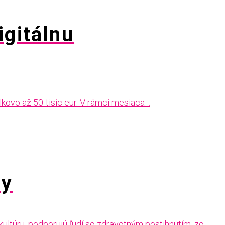
igitálnu
lkovo až 50-tisíc eur. V rámci mesiaca…
ty
kultúru, podporujú ľudí so zdravotným postihnutím, zo