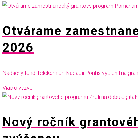
Otvárame zamestnane
2026
Nadačný fond Telekom pri Nadácii Pontis vyčlenil na gra
Viac o výzve
Nový ročník grantovéh