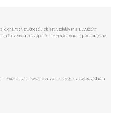
igitálnych zručností v oblasti vzdelávania a využitím
h na Slovensku, rozvoj občianskej spoločnosti, podporujeme
– v sociálnych inováciách, vo filantropii a v zodpovednom