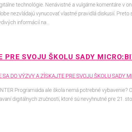
digitálne technológie. Nenávistné a vulgárne komentáre v o
dobe nezvládajú vynucovať vlastné pravidlá diskusií. Preto
vdivých informácií na…
E PRE SVOJU ŠKOLU SADY MICRO:B
 ENTER Programiáda ale škola nemá potrebné vybavenie? Ch
kavaní digitálnych zručností, ktoré sú nevyhnutné pre 21. st