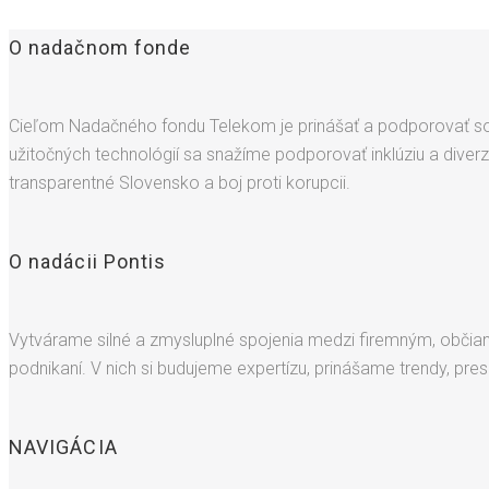
O nadačnom fonde
Cieľom Nadačného fondu Telekom je prinášať a podporovať soci
užitočných technológií sa snažíme podporovať inklúziu a dive
transparentné Slovensko a boj proti korupcii.
O nadácii Pontis
Vytvárame silné a zmysluplné spojenia medzi firemným, občian
podnikaní. V nich si budujeme expertízu, prinášame trendy, pr
NAVIGÁCIA