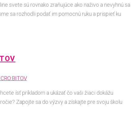
nline svete sú rovnako zraňujúce ako naživo a nevyhnú sa
 sme sa rozhodli podať im pomocnú ruku a prispieť ku
ITOV
cete ísť príkladom a ukázať čo vaši žiaci dokážu
oročie? Zapojte sa do výzvy a získajte pre svoju školu