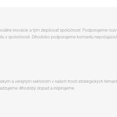
álne inovácie a tým zlepšovať spoločnosť. Podporujeme rozvoj d
rzitu v spoločnosti. Dlhodobo podporujeme komunitu nepočujúcic
skym a verejným sektorom v našich troch strategických témach 
esadzujeme dlhodobý dopad a inšpirujeme.