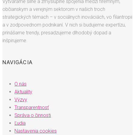
Vytvárame silné a zmysluplné spojenia medzi firemným,
občianskym a verejným sektorom v našich troch
strategických témach – v sociálnych inováciách, vo filantropii
a v zodpovednom podnikaní. V nich si budujeme expertízu,
prinášame trendy, presadzujeme dlhodobý dopad a
inšpirujeme.
NAVIGÁCIA
O nás
Aktuality
Výzvy
Transparentnosť
Správa o činnosti
Ľudia
Nastavenia cookies