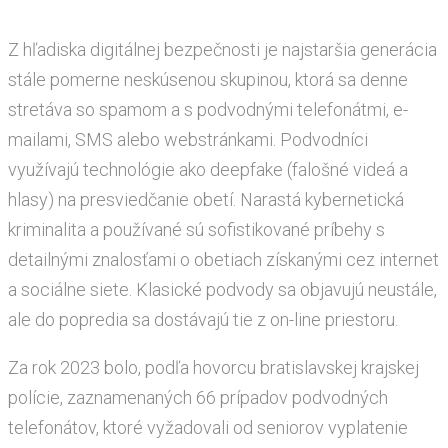
Z hľadiska digitálnej bezpečnosti je najstaršia generácia
stále pomerne neskúsenou skupinou, ktorá sa denne
stretáva so spamom a s podvodnými telefonátmi, e-
mailami, SMS alebo webstránkami. Podvodníci
využívajú technológie ako deepfake (falošné videá a
hlasy) na presviedčanie obetí. Narastá kybernetická
kriminalita a používané sú sofistikované príbehy s
detailnými znalosťami o obetiach získanými cez internet
a sociálne siete. Klasické podvody sa objavujú neustále,
ale do popredia sa dostávajú tie z on-line priestoru.
Za rok 2023 bolo, podľa hovorcu bratislavskej krajskej
polície, zaznamenaných 66 prípadov podvodných
telefonátov, ktoré vyžadovali od seniorov vyplatenie