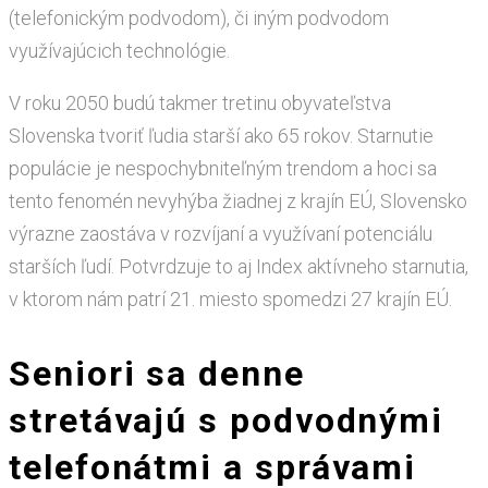
(telefonickým podvodom), či iným podvodom
využívajúcich technológie.
V roku 2050 budú takmer tretinu obyvateľstva
Slovenska tvoriť ľudia starší ako 65 rokov. Starnutie
populácie je nespochybniteľným trendom a hoci sa
tento fenomén nevyhýba žiadnej z krajín EÚ, Slovensko
výrazne zaostáva v rozvíjaní a využívaní potenciálu
starších ľudí. Potvrdzuje to aj Index aktívneho starnutia,
v ktorom nám patrí 21. miesto spomedzi 27 krajín EÚ.
Seniori sa denne
stretávajú s podvodnými
telefonátmi a správami