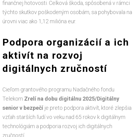
finančnej hotovosti. Celková škoda, spôsobená v rámci
týchto skutkov poškodeným osobám, sa pohybovala na
úrovni viac ako 1,12 milióna eur.
Podpora organizácií a ich
aktivít na rozvoj
digitálnych zručností
Cieľom grantového programu Nadačného fondu
Telekom
Zrelí na dobu digitálnu 2025/Digitálny
senior v bezpečí
je preto podpora aktivít, ktoré zlepšia
vzťah starších ľudí vo veku nad 65 rokov k digitálnym
technológiám a podporia rozvoj ich digitálnych
zručností.