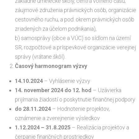
základné umelecké školy, centrá voľného času;
záujmové združenia právnických osôb, organizácie
cestovného ruchu, a pod. okrem právnických osôb
zriadených za účelom podnikania),
b) samosprávy (obce a VÚC) so sídlom na území
SR, rozpočtové a príspevkové organizácie verejnej
správy (vrátane škôl).
Časový harmonogram výzvy
14.10.2024
– Vyhlásenie výzvy
14. november 2024 do 12. hod
– Uzávierka
prijímania žiadostí o poskytnutie finančnej podpory
do 28.11.2024
– Hodnotenie projektov,
oznámenie a zverejnenie výsledkov
1.12.2024 – 31.8.2025
– Realizácia projektov a
čerpanie finančných prostriedkov