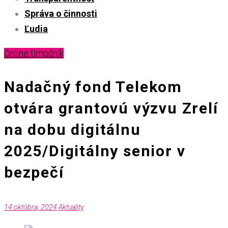
Správa o činnosti
Ľudia
Online tlmočník
Nadačný fond Telekom
otvára grantovú výzvu Zrelí
na dobu digitálnu
2025/Digitálny senior v
bezpečí
14 októbra, 2024
Aktuality