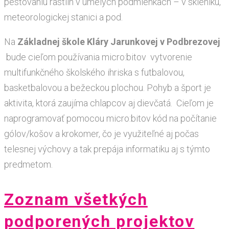
pestovaniu rastlín v umelých podmienkach – v skleníku,
meteorologickej stanici a pod.
Na
Základnej škole Kláry Jarunkovej v Podbrezovej
bude cieľom používania micro:bitov vytvorenie
multifunkčného školského ihriska s futbalovou,
basketbalovou a bežeckou plochou. Pohyb a šport je
aktivita, ktorá zaujíma chlapcov aj dievčatá. Cieľom je
naprogramovať pomocou micro:bitov kód na počítanie
gólov/košov a krokomer, čo je využiteľné aj počas
telesnej výchovy a tak prepája informatiku aj s týmto
predmetom.
Zoznam všetkých
podporených projektov