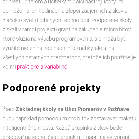
priniesť učiteľom a učiteľkám ďalší nástroj, ktorý im
pomôže na ich hodinách a zlepší záujem ich žiakov a
žiačok o svet digitálnych technológií. Podporené školy
získali v rámci projektu grant na zakúpenie micro:bitov,
ktoré slúžia na výučbu programovania, ale môžu byť
využité nielen na hodinách informatiky, ale aj na
všetkých ostatných predmetoch, pretože ich použitie je
veľmi
praktické a variabilné.
Podporené projekty
Žiaci
Základnej školy na Ulici Pionierov v Rožňave
budú napríklad pomocou micro:bitov zostavovať maketu
inteligentného mesta. Každá skupinka žiakov bude
pracovať na jednej časti projektu – napr. na vytvorení