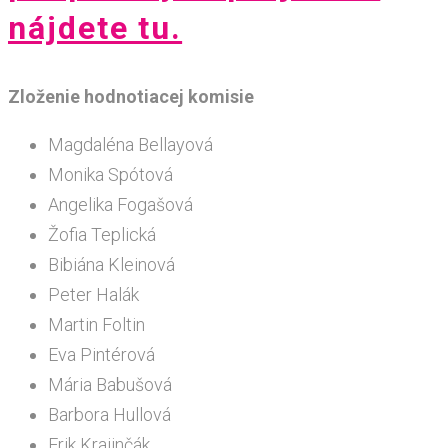
nájdete tu.
Zloženie hodnotiacej komisie
Magdaléna Bellayová
Monika Spótová
Angelika Fogašová
Žofia Teplická
Bibiána Kleinová
Peter Halák
Martin Foltin
Eva Pintérová
Mária Babušová
Barbora Hullová
Erik Krajinčák