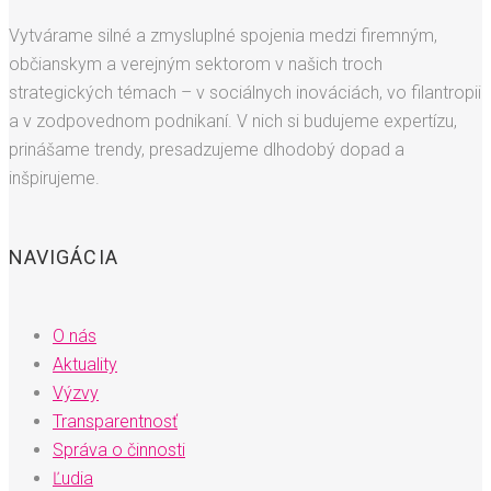
Vytvárame silné a zmysluplné spojenia medzi firemným,
občianskym a verejným sektorom v našich troch
strategických témach – v sociálnych inováciách, vo filantropii
a v zodpovednom podnikaní. V nich si budujeme expertízu,
prinášame trendy, presadzujeme dlhodobý dopad a
inšpirujeme.
NAVIGÁCIA
O nás
Aktuality
Výzvy
Transparentnosť
Správa o činnosti
Ľudia