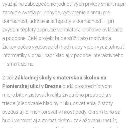
využijú na zabezpečenie jednotlivých prvkov smart napr.
zapnutie svetla pri pohybe, vytvorenie alarmu pre
domácnosť, udržiavanie teploty v domácnosti – pri
zvýšení teploty zapnutie ventilátora, diaľkové ovládače
a podobne. Celý projekt bude slúžiť ako motivácia
žiakov počas vyučovacích hodín, aby videli využiteľnosť
informatiky v praxi, napríklad aj v podobe interaktívneho
– smart domu.
Žiaci
Základnej školy s materskou školou na
Pionierskej ulici v Brezne
budú prostredníctvom
micro:bitov zisťovať kvalitu životného prostredia v
triede (sledovanie hladiny hluku, osvetlenia, čistoty
ovzdušia), či monitorovať vlhkosť pôdy. Okrem toho sa
budú venovať aj automatickému zavlažovaniu rastlín,