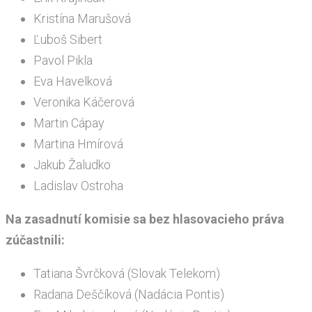
Kristína Marušová
Ľuboš Sibert
Pavol Pikla
Eva Havelková
Veronika Káčerová
Martin Cápay
Martina Hmírová
Jakub Žaludko
Ladislav Ostroha
Na zasadnutí komisie sa bez hlasovacieho práva
zúčastnili:
Tatiana Švrčková (Slovak Telekom)
Radana Deščíková (Nadácia Pontis)