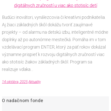
Budúci inovátori, vynálezcovia či kreatívni podnikatelia.
Aj žiaci základných škôl dokážu tvoriť zaujímavé
projekty – od alarmu na detskú izbu, inteligentné módne
doplnky až po autonómne mestečká. Pomáha im v tom
vzdelávací program ENTER, ktorý za päť rokov dokázal
významne prispieť k rozvoju digitálnych zručností viac
ako stotisíc žiakov základných škôl. Program sa
realizuje vďaka…
14 októbra, 2025
Aktuality
O nadačnom fonde